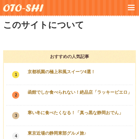
このサイトについて
おすすめの人気記事
京都祇園の極上和風スイーツ4選！
1
函館でしか食べられない！絶品店「ラッキーピエロ」
2
寒い冬に食べたくなる！「真っ黒な静岡おでん」
3
東京近場の静岡東部グルメ旅♪
4